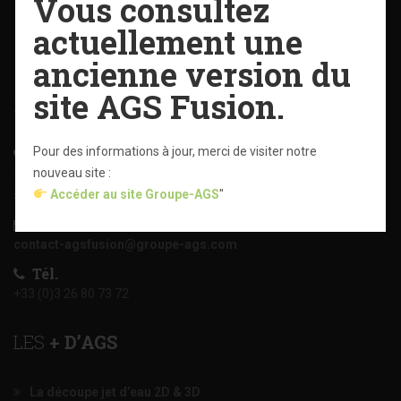
Vous consultez
actuellement une
ancienne version du
site AGS Fusion.
NOUS
CONTACTER
Pour des informations à jour, merci de visiter notre
Adresse
nouveau site :
165 rue du manège
Accéder au site Groupe-AGS
"
51120 Sézanne
Email
contact-agsfusion@groupe-ags.com
Tél.
+33 (0)3 26 80 73 72
LES
+ D’AGS
La découpe jet d’eau 2D & 3D