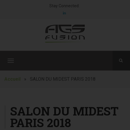
Stay Connected:
T
o
g
Accueil
» SALON DU MIDEST PARIS 2018
g
l
e
n
SALON DU MIDEST
a
PARIS 2018
v
i