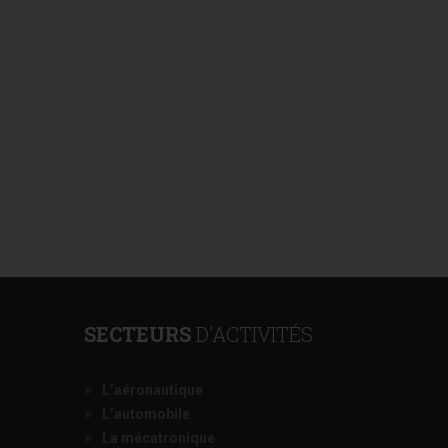
SECTEURS
D’ACTIVITÉS
L’aéronautique
L’automobile
La mécatronique