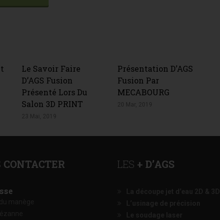
t
Le Savoir Faire
Présentation D’AGS
D’AGS Fusion
Fusion Par
Présenté Lors Du
MECABOURG
Salon 3D PRINT
20 Mar, 2019
23 Mai, 2019
S
CONTACTER
LES
+ D’AGS
sse
La découpe jet d’eau 2D & 3D
 du manège
L’usinage de précision
Sézanne
Le soudage laser