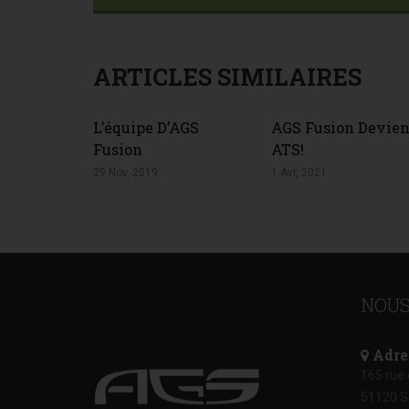
ARTICLES SIMILAIRES
L’équipe D’AGS
AGS Fusion Devien
Fusion
ATS!
29 Nov, 2019
1 Avr, 2021
NOU
Adre
165 rue
51120 