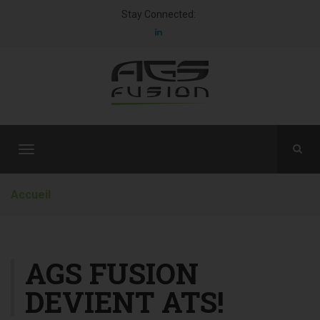
Stay Connected:
T
o
g
Accueil
g
l
e
n
AGS FUSION
a
DEVIENT ATS!
v
i