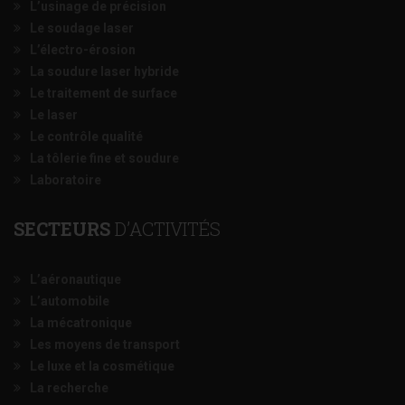
L’usinage de précision
Le soudage laser
L’électro-érosion
La soudure laser hybride
Le traitement de surface
Le laser
Le contrôle qualité
La tôlerie fine et soudure
Laboratoire
SECTEURS
D’ACTIVITÉS
L’aéronautique
L’automobile
La mécatronique
Les moyens de transport
Le luxe et la cosmétique
La recherche