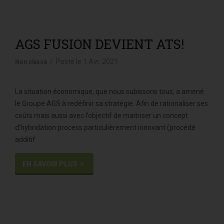
g
a
t
i
AGS FUSION DEVIENT ATS!
o
Posté le
1 Avr, 2021
Non classé
n
La situation économique, que nous subissons tous, a amené
le Groupe AGS à redéfinir sa stratégie. Afin de rationaliser ses
coûts mais aussi avec l’objectif de maitriser un concept
d’hybridation process particulièrement innovant (procédé
additif
EN SAVOIR PLUS