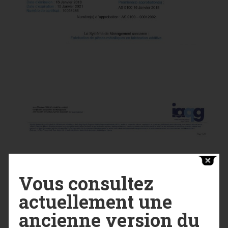
Vous consultez
actuellement une
REALISATION POUR LA JOURNEE DE LA FEMME
→
ancienne version du