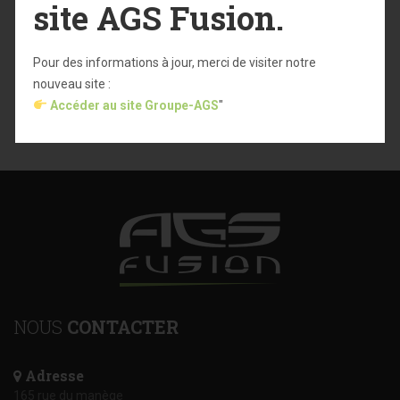
site AGS Fusion.
ARTICLES SIMILAIRES
Pour des informations à jour, merci de visiter notre
nouveau site :
REALISATION POUR LA JOURNEE DE LA
Accéder au site Groupe-AGS
"
FEMME
8 Mar, 2018
NOUS
CONTACTER
Adresse
165 rue du manège