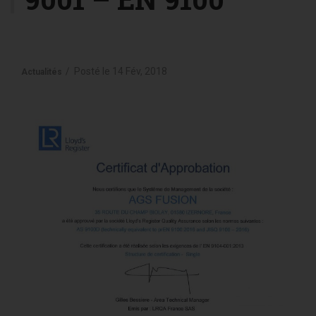
g
a
t
i
o
Posté le
14 Fév, 2018
Actualités
n