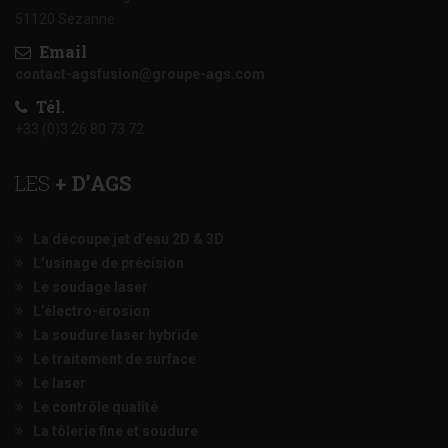
51120 Sézanne
Email
contact-agsfusion@groupe-ags.com
Tél.
+33 (0)3 26 80 73 72
LES
+ D’AGS
La découpe jet d’eau 2D & 3D
L’usinage de précision
Le soudage laser
L’électro-érosion
La soudure laser hybride
Le traitement de surface
Le laser
Le contrôle qualité
La tôlerie fine et soudure