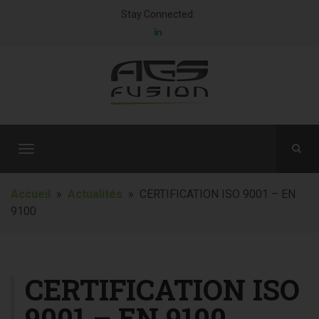
Stay Connected:
T
o
g
Accueil
»
Actualités
» CERTIFICATION ISO 9001 – EN
g
9100
l
e
n
a
CERTIFICATION ISO
v
9001 – EN 9100
i